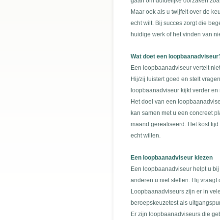
gaan om duidelijke oorzaken zoal
Maar ook als u twijfelt over de ke
echt wilt. Bij succes zorgt die 
huidige werk of het vinden van n
Wat doet een loopbaanadviseur
Een loopbaanadviseur vertelt nie
Hij/zij luistert goed en stelt vra
loopbaanadviseur kijkt verder e
Het doel van een loopbaanadviseu
kan samen met u een concreet pla
maand gerealiseerd. Het kost tij
echt willen.
Een loopbaanadviseur kiezen
Een loopbaanadviseur helpt u bij 
anderen u niet stellen. Hij vraagt
Loopbaanadviseurs zijn er in vel
beroepskeuzetest als uitgangspunt
Er zijn loopbaanadviseurs die ge