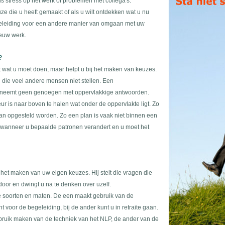
s stress op het werk of problemen met collega's.
uze die u heeft gemaakt of als u wilt ontdekken wat u nu
begeleiding voor een andere manier van omgaan met uw
ieuw werk.
?
t wat u moet doen, maar helpt u bij het maken van keuzes.
gen die veel andere mensen niet stellen. Een
n neemt geen genoegen met oppervlakkige antwoorden.
r is naar boven te halen wat onder de oppervlakte ligt. Zo
n opgesteld worden. Zo een plan is vaak niet binnen een
d wanneer u bepaalde patronen verandert en u moet het
het maken van uw eigen keuzes. Hij stelt die vragen die
 door en dwingt u na te denken over uzelf.
e soorten en maten. De een maakt gebruik van de
 voor de begeleiding, bij de ander kunt u in retraite gaan.
bruik maken van de techniek van het NLP, de ander van de